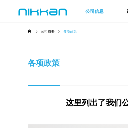
公司信息
公司概要
各项政策
社长致辞
Greeting
各项政策
公司信息
研究与开发
Company
Development
尼关集团
这里列出了我们
NETWORK
方针
Policies