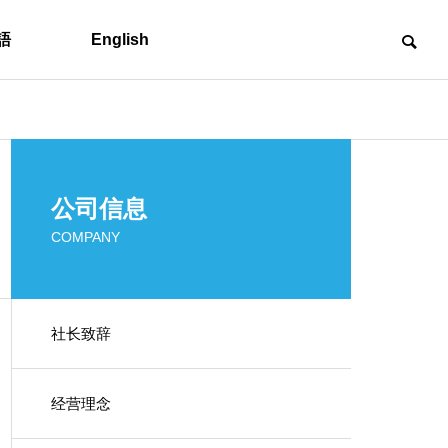
語
English
公司概要
公司信息
Company profie
COMPANY
社长致辞
各项政策
Policies
新领域的举措
经营理念
Next Generation Product
Development